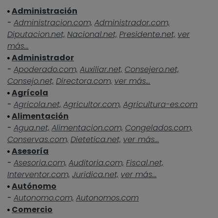
Administración
-
Administracion.com,
Administrador.com,
Diputacion.net,
Nacional.net,
Presidente.net,
ver
más...
Administrador
-
Apoderado.com,
Auxiliar.net,
Consejero.net,
Consejo.net,
Directora.com,
ver más...
Agrícola
-
Agricola.net,
Agricultor.com,
Agricultura-es.com
Alimentación
-
Agua.net,
Alimentacion.com,
Congelados.com,
Conservas.com,
Dietetica.net,
ver más...
Asesoría
-
Asesoria.com,
Auditoria.com,
Fiscal.net,
Interventor.com,
Juridica.net,
ver más...
Autónomo
-
Autonomo.com,
Autonomos.com
Comercio