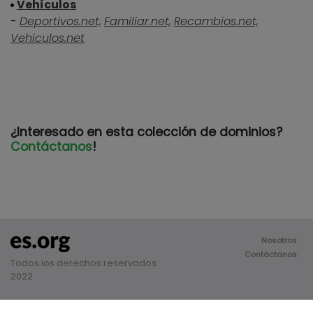
Vehículos
-
Deportivos.net,
Familiar.net,
Recambios.net,
Vehiculos.net
¿Interesado en esta colección de dominios?
Contáctanos
!
Nosotros
Contáctanos
Todos los derechos reservados
2022