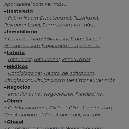
Apartahotel.com,
ver más...
Hostelería
-
Pub-mix.com,
Discoteca.net,
Pizzeria.net,
Restaurante.net,
Bar-mix.com,
ver más...
Inmobiliaria
-
Fincas.net,
Inmobiliaria.net,
Promotor.net,
Promotora.com,
Propietario.com
ver más...
Lotería
-
Loteria.net,
Loterias.net,
Primitiva.net
Médicos
-
Cardiologo.net,
Centro-de-salud.com,
Cirugia.com,
Cirujano.com,
Dentista.net,
ver más...
Negocios
-
Inversiones.net,
Negocios.net,
Principal.net
Obras
-
Calefaccion.com,
Civil.net,
Climatizacion.com,
Construccion.net,
Constructor.net,
ver más...
Oficial
-
Capitan.net,
Coronel.net,
General-es.com,