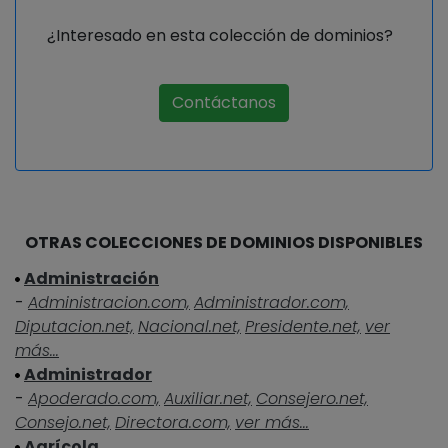
¿Interesado en esta colección de dominios?
Contáctanos
OTRAS COLECCIONES DE DOMINIOS DISPONIBLES
Administración
-
Administracion.com,
Administrador.com,
Diputacion.net,
Nacional.net,
Presidente.net,
ver
más...
Administrador
-
Apoderado.com,
Auxiliar.net,
Consejero.net,
Consejo.net,
Directora.com,
ver más...
Agrícola