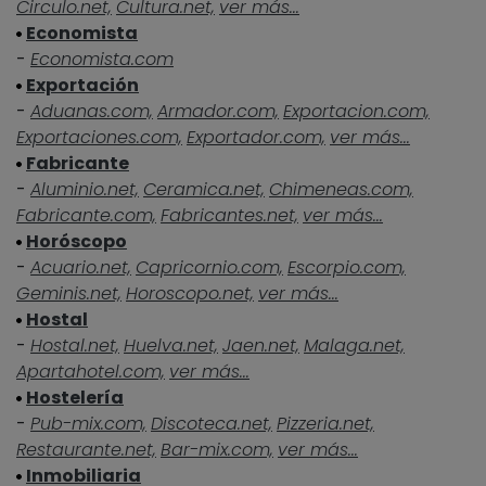
Circulo.net,
Cultura.net,
ver más...
Economista
-
Economista.com
Exportación
-
Aduanas.com,
Armador.com,
Exportacion.com,
Exportaciones.com,
Exportador.com,
ver más...
Fabricante
-
Aluminio.net,
Ceramica.net,
Chimeneas.com,
Fabricante.com,
Fabricantes.net,
ver más...
Horóscopo
-
Acuario.net,
Capricornio.com,
Escorpio.com,
Geminis.net,
Horoscopo.net,
ver más...
Hostal
-
Hostal.net,
Huelva.net,
Jaen.net,
Malaga.net,
Apartahotel.com,
ver más...
Hostelería
-
Pub-mix.com,
Discoteca.net,
Pizzeria.net,
Restaurante.net,
Bar-mix.com,
ver más...
Inmobiliaria