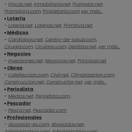
-
Fincas.net,
Inmobiliaria.net,
Promotor.net,
Promotora.com,
Propietario.com
ver más...
Lotería
-
Loteria.net,
Loterias.net,
Primitiva.net
Médicos
-
Cardiologo.net,
Centro-de-salud.com,
Cirugia.com,
Cirujano.com,
Dentista.net,
ver más...
Negocios
-
Inversiones.net,
Negocios.net,
Principal.net
Obras
-
Calefaccion.com,
Civil.net,
Climatizacion.com,
Construccion.net,
Constructor.net,
ver más...
Periodista
-
Medios.net,
Periodista.com
Pescador
-
Pesca.net,
Pescador.com
Profesionales
-
Abogado-es.com,
Abogados.net,
Administrativa.com,
Administrativo.com,