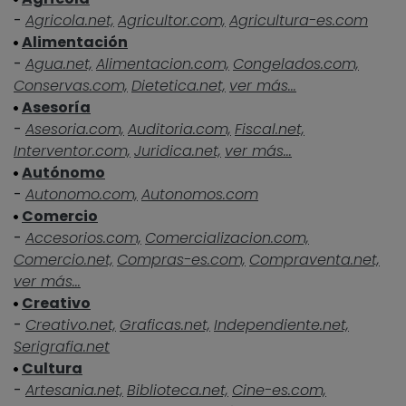
-
Agricola.net,
Agricultor.com,
Agricultura-es.com
Alimentación
-
Agua.net,
Alimentacion.com,
Congelados.com,
Conservas.com,
Dietetica.net,
ver más...
Asesoría
-
Asesoria.com,
Auditoria.com,
Fiscal.net,
Interventor.com,
Juridica.net,
ver más...
Autónomo
-
Autonomo.com,
Autonomos.com
Comercio
-
Accesorios.com,
Comercializacion.com,
Comercio.net,
Compras-es.com,
Compraventa.net,
ver más...
Creativo
-
Creativo.net,
Graficas.net,
Independiente.net,
Serigrafia.net
Cultura
-
Artesania.net,
Biblioteca.net,
Cine-es.com,