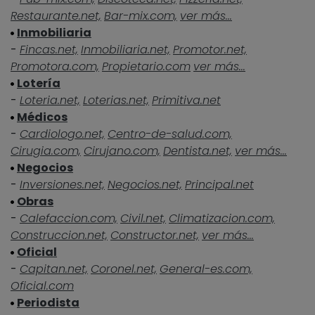
Restaurante.net,
Bar-mix.com,
ver más...
Inmobiliaria
-
Fincas.net,
Inmobiliaria.net,
Promotor.net,
Promotora.com,
Propietario.com
ver más...
Lotería
-
Loteria.net,
Loterias.net,
Primitiva.net
Médicos
-
Cardiologo.net,
Centro-de-salud.com,
Cirugia.com,
Cirujano.com,
Dentista.net,
ver más...
Negocios
-
Inversiones.net,
Negocios.net,
Principal.net
Obras
-
Calefaccion.com,
Civil.net,
Climatizacion.com,
Construccion.net,
Constructor.net,
ver más...
Oficial
-
Capitan.net,
Coronel.net,
General-es.com,
Oficial.com
Periodista