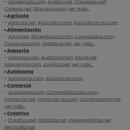
-
Apoderado.com,
Auxiliar.net,
Consejero.net,
Consejo.net,
Directora.com,
ver más...
Agrícola
-
Agricola.net,
Agricultor.com,
Agricultura-es.com
Alimentación
-
Agua.net,
Alimentacion.com,
Congelados.com,
Conservas.com,
Dietetica.net,
ver más...
Asesoría
-
Asesoria.com,
Auditoria.com,
Fiscal.net,
Interventor.com,
Juridica.net,
ver más...
Autónomo
-
Autonomo.com,
Autonomos.com
Comercio
-
Accesorios.com,
Comercializacion.com,
Comercio.net,
Compras-es.com,
Compraventa.net,
ver más...
Creativo
-
Creativo.net,
Graficas.net,
Independiente.net,
Serigrafia.net