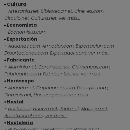
Cultura
-
Artesania.net,
Biblioteca.net,
Cine-es.com,
Circulo.net,
Cultura.net,
ver más...
Economista
-
Economista.com
Exportación
-
Aduanas.com,
Armador.com,
Exportacion.com,
Exportaciones.com,
Exportador.com,
ver más...
Fabricante
-
Aluminio.net,
Ceramica.net,
Chimeneas.com,
Fabricante.com,
Fabricantes.net,
ver más...
Horóscopo
-
Acuario.net,
Capricornio.com,
Escorpio.com,
Geminis.net,
Horoscopo.net,
ver más...
Hostal
-
Hostal.net,
Huelva.net,
Jaen.net,
Malaga.net,
Apartahotel.com,
ver más...
Hostelería
-
Pub-mix.com,
Discoteca.net,
Pizzeria.net,